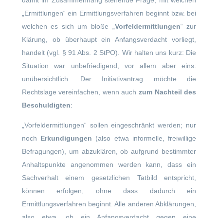
damit im Zusammenhang stehende Frage, mit welchen
„Ermittlungen“ ein Ermittlungsverfahren beginnt bzw. bei
welchen es sich um bloße „
Vorfeldermittlungen
“ zur
Klärung, ob überhaupt ein Anfangsverdacht vorliegt,
handelt (vgl. § 91 Abs. 2 StPO). Wir halten uns kurz: Die
Situation war unbefriedigend, vor allem aber eins:
unübersichtlich. Der Initiativantrag möchte die
Rechtslage vereinfachen, wenn auch
zum Nachteil des
Beschuldigten
:
„Vorfeldermittlungen“ sollen eingeschränkt werden; nur
noch
Erkundigungen
(also etwa informelle, freiwillige
Befragungen), um abzuklären, ob aufgrund bestimmter
Anhaltspunkte angenommen werden kann, dass ein
Sachverhalt einem gesetzlichen Tatbild entspricht,
können erfolgen, ohne dass dadurch ein
Ermittlungsverfahren beginnt. Alle anderen Abklärungen,
also etwa, ob ein Anfangsverdacht gegen eine